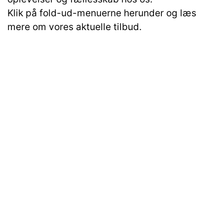
Klik på fold-ud-menuerne herunder og læs
mere om vores aktuelle tilbud.
Læs
Dato
Det sker
mere
28. juni – 1. juli 2026 -
Bedsteforældrecamp - FULD
uge 27
BOOKET