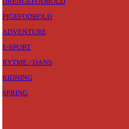
DRENGEFODBOLD
PIGEFODBOLD
ADVENTURE
E-SPORT
RYTME / DANS
RIDNING
SPRING