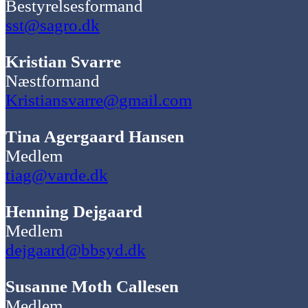
Bestyrelsesformand
sst@sagro.dk
Kristian Svarre
Næstformand
Kristiansvarre@gmail.com
Tina Agergaard Hansen
Medlem
tiag@varde.dk
Henning Dejgaard
Medlem
dejgaard@bbsyd.dk
Susanne Moth Callesen
Medlem