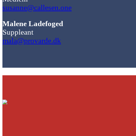
susanne@callesen.one
Malene Ladefoged
Suppleant
mala@provarde.dk