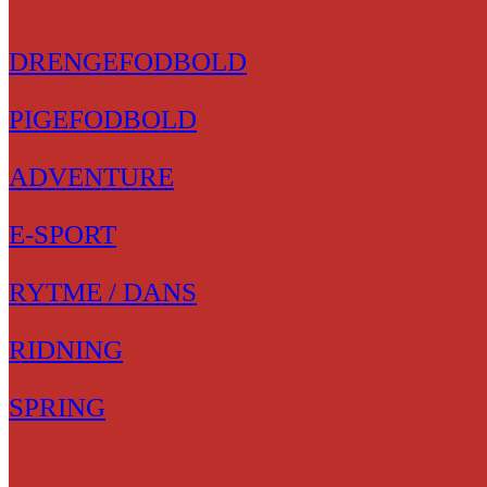
DRENGEFODBOLD
PIGEFODBOLD
ADVENTURE
E-SPORT
RYTME / DANS
RIDNING
SPRING