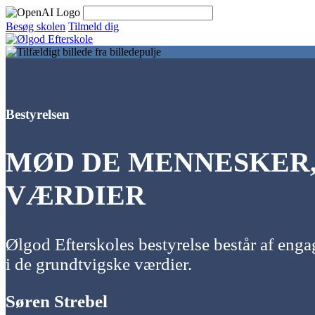
Skip
to
Besøg skolen
Tilmeld dig
content
Bestyrelsen
MØD DE MENNESKER,
VÆRDIER
Ølgod Efterskoles bestyrelse består af eng
i de grundtvigske værdier.
Søren Strebel