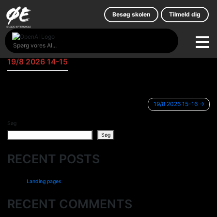
Skip
to
Besøg skolen
Tilmeld dig
content
19/8 2026 14-15
INDLÆGSNAVIGATION
19/8 2026 15-16
Søg
Søg
RECENT POSTS
Landing pages
RECENT COMMENTS