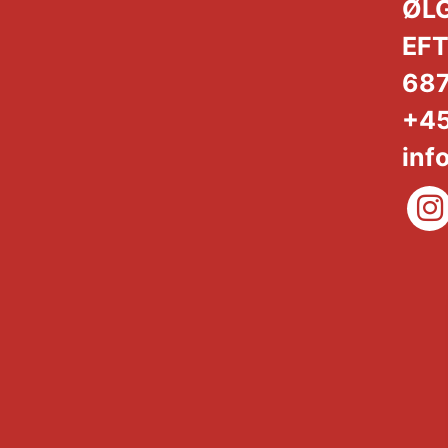
ØL
EFT
68
+45
inf