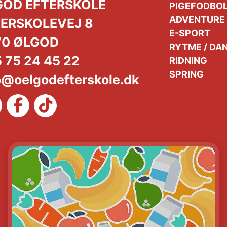
GOD EFTERSKOLE
PIGEFODBO
ADVENTURE
ERSKOLEVEJ 8
E-SPORT
70 ØLGOD
RYTME / DA
 75 24 45 22
RIDNING
SPRING
o@oelgodefterskole.dk